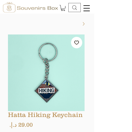
Hatta Hiking Keychain
السع